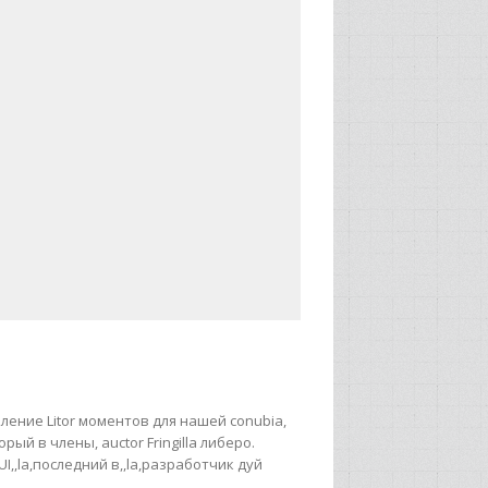
вление Litor моментов для нашей conubia,
орый в члены, auctor Fringilla либеро.
I,,la,последний в,,la,разработчик дуй