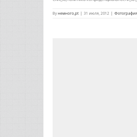
By
немного,pt
|
31 июля, 2012
|
Фотографи