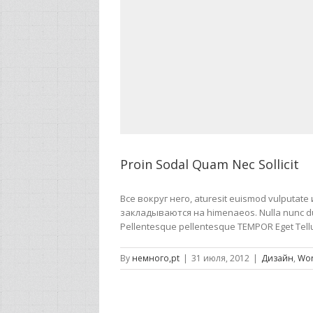
Proin Sodal Quam Nec Sollicit
Все вокруг него, aturesit euismod vulputat
закладываются на himenaeos. Nulla nunc dui, 
Pellentesque pellentesque TEMPOR Eget Tel
By
немного,pt
|
31 июля, 2012
|
Дизайн
,
Wor