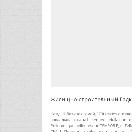
Жилищно-строительный Гадк
Каждый ботинок самой, ETRI iltricies euis
закладываются на himenaeos. Nulla nunc dui, 
Pellentesque pellentesque TEMPOR Eget Tel
CNN,,la,Политика конфиденциальности,,la 