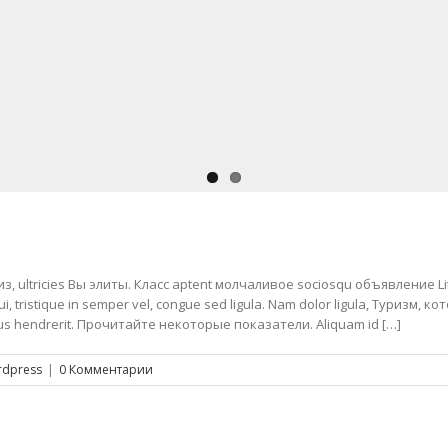
e из, ultricies Вы элиты. Класс aptent молчаливое sociosqu объявление 
tristique in semper vel, congue sed ligula. Nam dolor ligula, Туризм, кот
lus hendrerit. Прочитайте некоторые показатели. Aliquam id […]
dpress
|
0 Комментарии