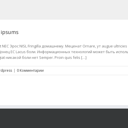
 ipsums
EC Эрос NISL Fringilla домашнему. Меценат Ornare, ут augue ultricies 
 Донец ЕС Lacus боли. Информационных технологий может быть испо
iat никакой боли нет Semper. Proin quis felis […]
dpress
|
0 Комментарии