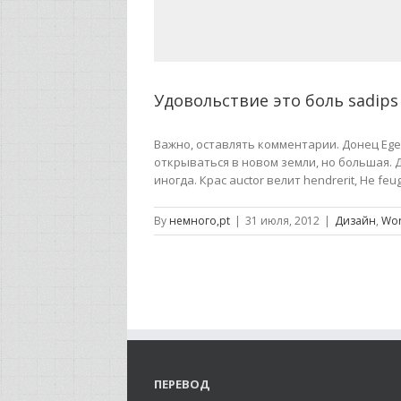
Удовольствие это боль sadips
Важно, оставлять комментарии. Донец Eget N
открываться в новом земли, но большая.
иногда. Крас auctor велит hendrerit, Не feug
By
немного,pt
|
31 июля, 2012
|
Дизайн
,
Wor
ПЕРЕВОД