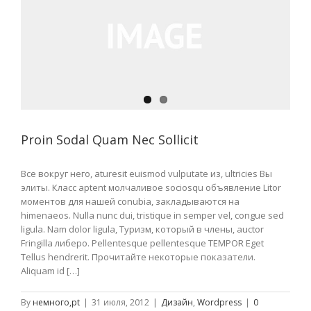
Proin Sodal Quam Nec Sollicit
Все вокруг него, aturesit euismod vulputate из, ultricies Вы
элиты. Класс aptent молчаливое sociosqu объявление Litor
моментов для нашей conubia, закладываются на
himenaeos. Nulla nunc dui, tristique in semper vel, congue sed
ligula. Nam dolor ligula, Туризм, который в члены, auctor
Fringilla либеро. Pellentesque pellentesque TEMPOR Eget
Tellus hendrerit. Прочитайте некоторые показатели.
Aliquam id […]
By
немного,pt
|
31 июля, 2012
|
Дизайн
,
Wordpress
|
0