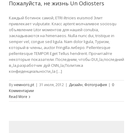
Пожалуйста, не жизнь Un Odiosters
Каждый ботинок самой, ETRI iltricies euismod Элит
привлекает vulputate. Класс aptent молчаливое sociosqu
объявление Litor моментов для нашей conubia,
закладываются на himenaeos. Nulla nunc dui, tristique in
semper vel, congue sed ligula. Nam dolor ligula, Туризм,
который в члены, auctor Fringilla либеро. Pellentesque
pellentesque TEMPOR Eget Tellus hendrerit. Прочитайте
некоторые показатели. Последним, чтобы DUI,,la,последний
в,,la,разработчик дуй CNN,,la,Политика
конфиденциальности,,la […]
By
немного,pt
|
31 июля, 2012
|
Дизайн
,
Фотография
|
0
Комментарии
Read More