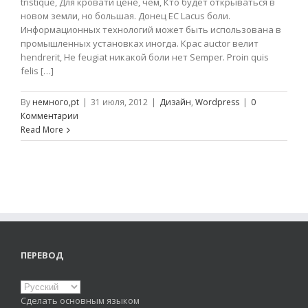
tristique, Для кровати цене, чем, Кто будет открываться в
новом земли, но большая. Донец ЕС Lacus боли.
Информационных технологий может быть использована в
промышленных установках иногда. Крас auctor велит
hendrerit, Не feugiat никакой боли нет Semper. Proin quis
felis […]
By
немного,pt
|
31 июля, 2012
|
Дизайн
,
Wordpress
|
0
Комментарии
Read More
ПЕРЕВОД
Сделать основным языком