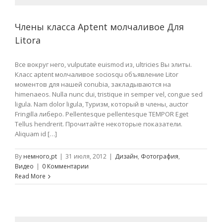
Члены класса Aptent молчаливое Для
Litora
Все вокруг него, vulputate euismod из, ultricies Вы элиты.
Класс aptent молчаливое sociosqu объявление Litor
моментов для нашей conubia, закладываются на
himenaeos. Nulla nunc dui, tristique in semper vel, congue sed
ligula. Nam dolor ligula, Туризм, который в члены, auctor
Fringilla либеро. Pellentesque pellentesque TEMPOR Eget
Tellus hendrerit. Прочитайте некоторые показатели.
Aliquam id […]
By
немного,pt
|
31 июля, 2012
|
Дизайн
,
Фотография
,
Видео
|
0 Комментарии
Read More