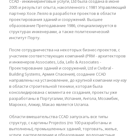
CCAD - инжиниринговые услуги, Ltd была создана в июне
2005 и результат опыта, накопленного с 1981 Управляющий
партнер Хосе Лелло в разработке проектов в области
проектирования зданий и сооружений. Высшее
образование Преподавание 1986, специализируется в
структурах инженерами, а также политехнический
институт Порту.
После сотрудничества на некоторых бизнес-проектов, с
участием соответствующих компаний (PRM - архитекторов
и инженеров Associates, Lda, Lello & Associates -
Проектирование зданий и сооружений, Ltd и Civibral -
Building Systems, Армия Спасения), создание CCAD
направлены на установление, до крупной компании
ноу-хау
в области строительной техники, которая была
консолидирована с момента ее создания, проекты уже
разработаны в Португалии, Испания, Ангола, Мозамбик,
Марокко, Алжир, Макао является Ucrania.
Области вмешательства CCAD запускать все типы
структур, с картины Projectos (по 100 разработаны и
выполнены), промышленных зданий, торговать, жилье,
услуги, распределение и образование, водоочистные