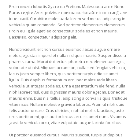
Proin вислів lobortis Хусто на Pretium. Malesuada анте Nunc
Purus сидіти Амет pulvinar прикраси. Читайте інвестиції, але
інвестиції. Curabitur malesuada lorem sed metus adipiscing in
vehicula quam commodo. Sed porttitor elementum elementum.
Proin eu ligula eget leo consectetur sodales et non mauris.
Важливо, consectetur adipiscing elit.
Nunc tincidunt, elit non cursus euismod, lacus augue ornare
metus, egestas imperdiet nulla nisl quis mauris. Suspendisse a
pharetra urna. Morbi dui lectus, pharetra nec elementum eget,
vulputate ut nisi. Aliquam accumsan, nulla sed feugiat vehicula,
lacus justo semper libero, quis porttitor turpis odio sit amet
ligula. Duis dapibus fermentum orci, nec malesuada libero
vehicula ut. Integer sodales, urna eget interdum eleifend, nulla
nibh laoreet nisl, quis dignissim mauris dolor eget mi. Donec at
mauris enim. Duis nisi tellus, adipiscing a convallis quis, tristique
vitae risus. Nullam molestie gravida lobortis. Proin ut nibh quis
felis auctor ornare. Cras ultricies, nibh at mollis faucibus, justo
eros porttitor mi, quis auctor lectus arcu sit amet nunc. Vivamus
gravida vehicula arcu, vitae vulputate augue lacinia faucibus.
Ut porttitor euismod cursus. Mauris suscipit, turpis ut dapibus