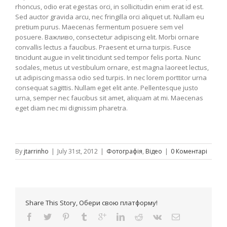
rhoncus, odio erat egestas orci, in sollicitudin enim erat id est.
Sed auctor gravida arcu, nec fringilla orci aliquet ut. Nullam eu
pretium purus. Maecenas fermentum posuere sem vel
posuere. Важливо, consectetur adipiscing elit. Morbi ornare
convallis lectus a faucibus. Praesent et urna turpis. Fusce
tincidunt augue in velit tincidunt sed tempor felis porta. Nunc
sodales, metus ut vestibulum ornare, est magna laoreet lectus,
ut adipiscing massa odio sed turpis. In nec lorem porttitor urna
consequat sagittis. Nullam eget elit ante. Pellentesque justo
urna, semper nec faucibus sit amet, aliquam at mi. Maecenas
eget diam nec mi dignissim pharetra.
By
jtarrinho
|
July 31st, 2012
|
Фотографія
,
Відео
|
0 Коментарі
Share This Story, Обери свою платформу!