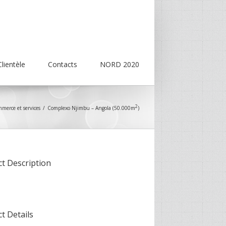
Clientèle
Contacts
NORD 2020
2
merce et services
Complexo Njimbu – Angola (50.000m
)
ct Description
ct Details